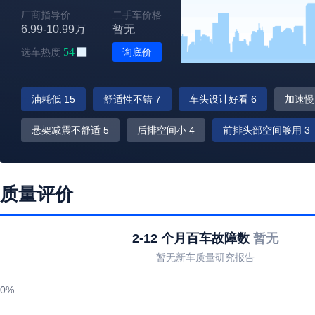
厂商指导价
二手车价格
6.99-10.99万
暂无
54
选车热度
询底价
油耗低 15
舒适性不错 7
车头设计好看 6
加速慢
悬架减震不舒适 5
后排空间小 4
前排头部空间够用 3
配置丰富 3
内饰材质满意 3
低速平顺性差 3
胎噪
质量评价
换挡平顺 2
视野宽阔 2
内饰异味大 2
发动机抖动
高速动力肉 2
2-12 个月百车故障数
暂无
暂无新车质量研究报告
0%