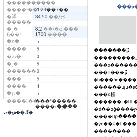
����������
���µ�
����ʱ��
2023��7��
�㳵
34.50
��Ԫ
�����
�ͺ�
8.2
��/�ٹ���
ŀǰ��ʻ
1700
����
�ռ�
5
����
5
�������⡿
�ٿ�
0
�ͺ�
5
������
0
������⡿
���
5
ψһ���ǹо���������ڲ�����
����
4
������ɰµ�a
�լ۱�
5
���ռ䡿
����ŀ��
���°�
����
������ĳ�


����с��
�լ���
�ǿ��եģ����ӻ
vr�ӽǿ��ڱ�
����

�ÿо��ѿ�
���

��������